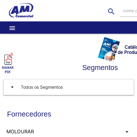
search
nome o
menu
Segmentos
arrow_drop_down
Todos os Segmentos
Fornecedores