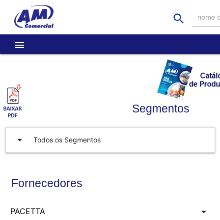
search
nome o
menu
Segmentos
arrow_drop_down
Todos os Segmentos
Fornecedores