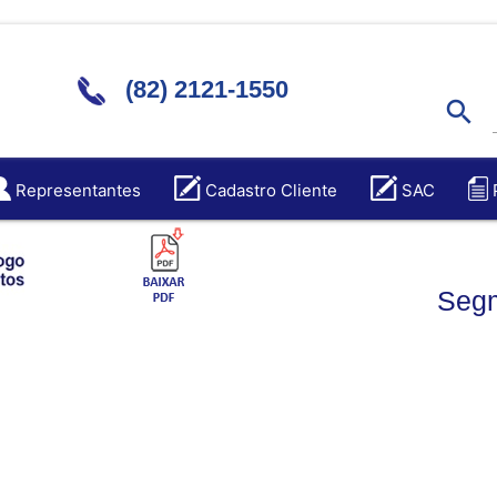
(82) 2121-1550
search
Representantes
Cadastro Cliente
SAC
Segm