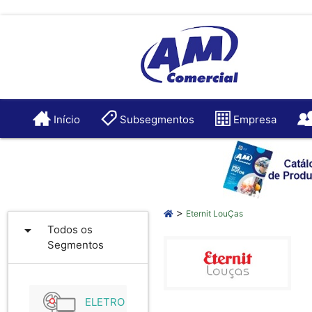
Início
Subsegmentos
Empresa
>
Eternit LouÇas
arrow_drop_down
Todos os
Segmentos
ELETRO