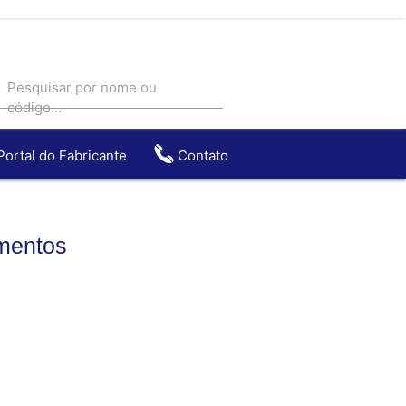
Pesquisar por nome ou
código...
Portal do Fabricante
Contato
entos