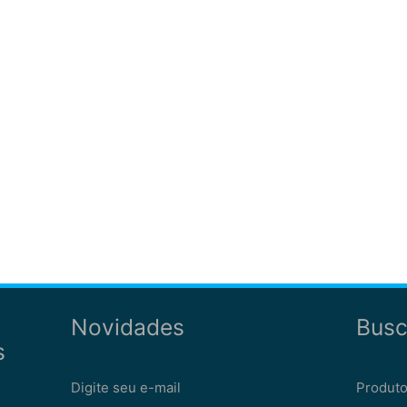
Novidades
Busc
s
Digite seu e-mail
Produto