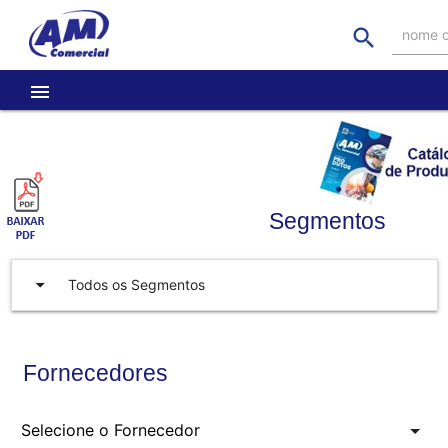
search
nome o
menu
Segmentos
arrow_drop_down
Todos os Segmentos
Fornecedores