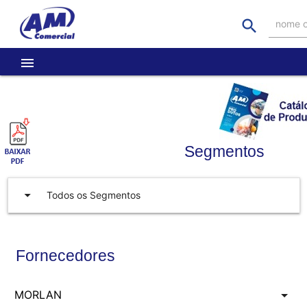
search
nome o
menu
Segmentos
arrow_drop_down
Todos os Segmentos
Fornecedores