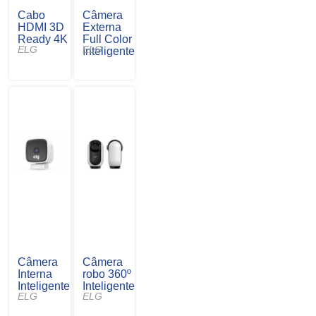
Cabo
Câmera
HDMI 3D
Externa
Ready 4K
Full Color
ELG
ELG
Inteligente
Câmera
Câmera
Interna
robo 360º
Inteligente
Inteligente
ELG
ELG