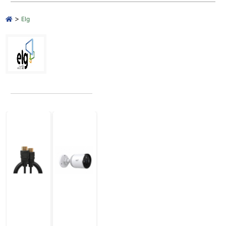
>
Elg