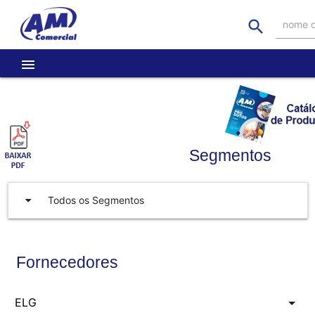
search
nome o
menu
Segmentos
arrow_drop_down
Todos os Segmentos
Fornecedores