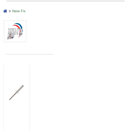
>
New Fix