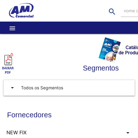
search
nome o
menu
Segmentos
arrow_drop_down
Todos os Segmentos
Fornecedores