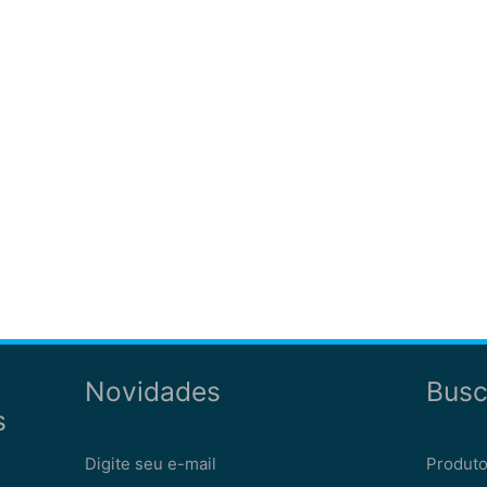
Novidades
Busc
s
Digite seu e-mail
Produto