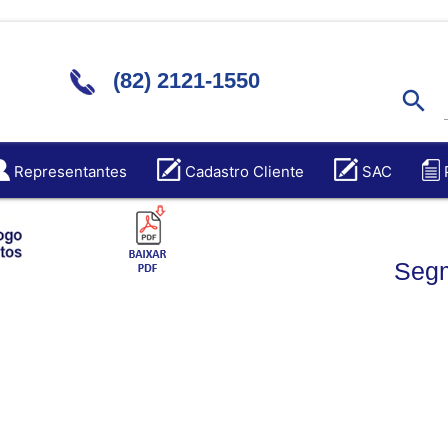
(82) 2121-1550
search
Representantes
Cadastro Cliente
SAC
Segm