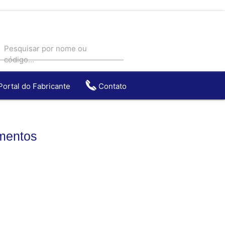
Pesquisar por nome ou
código...
Portal do Fabricante
Contato
entos