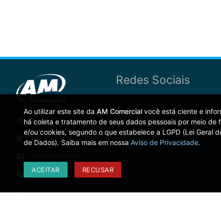
Redes Sociais
Ao utilizar este site da
AM Comercial
você está ciente e inf
Facebook
Home
há coleta e tratamento de seus dados pessoais por meio de f
e/ou cookies, segundo o que estabelece a LGPD (Lei Geral d
Instagram
Empresa
de Dados). Saiba mais em nossa
Aviso de Privacidade
.
Representantes
ACEITAR
RECUSAR
Contato
Novidades