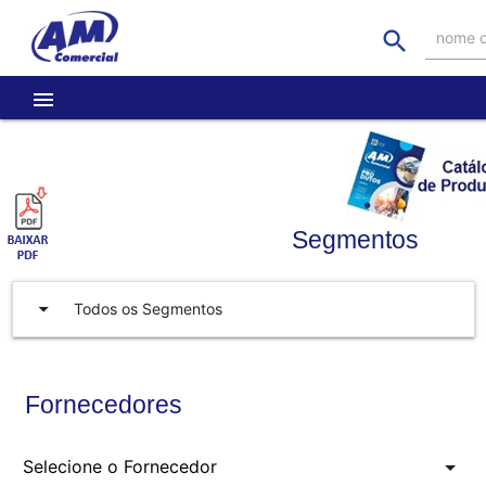
search
nome o
menu
Segmentos
arrow_drop_down
Todos os Segmentos
Fornecedores