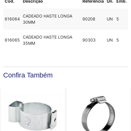
Cód.
Descrição
Referência
Un.
Emb.
CADEADO HASTE LONGA
616064
90208
UN
5
30MM
CADEADO HASTE LONGA
616065
90303
UN
5
35MM
Confira Também