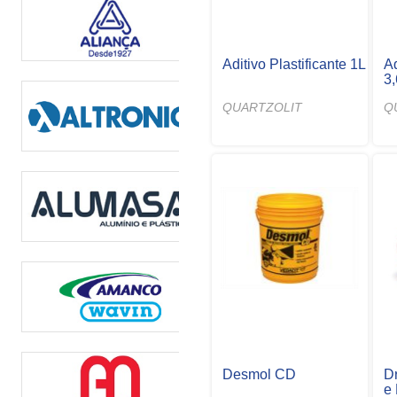
Aditivo Plastificante 1L
Ad
3
QUARTZOLIT
Q
Desmol CD
D
e 