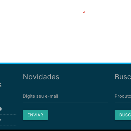
Novidades
Busc
s
Digite seu e-mail
Produto
k
ENVIAR
BUSC
am