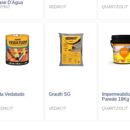
ase D'Água
RYKO
VEDACIT
QUARTZOLIT
ita Vedatudo
Grauth SG
Impermeabili
Parede 18Kg
EDACIT
VEDACIT
QUARTZOLIT