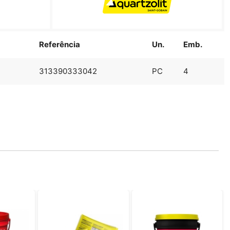
Referência
Un.
Emb.
313390333042
PC
4