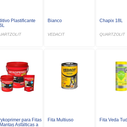
itivo Plastificante
Bianco
Chapix 18L
,6L
UARTZOLIT
VEDACIT
QUARTZOLIT
rykoprimer para Fitas
Fita Multiuso
Fita Veda Tu
Mantas Asfálticas a