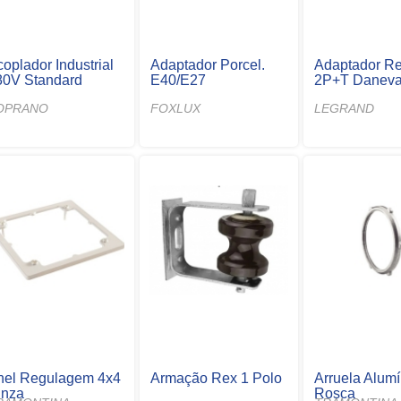
oplador Industrial
Adaptador Porcel.
Adaptador R
80V Standard
E40/E27
2P+T Danev
OPRANO
FOXLUX
LEGRAND
nel Regulagem 4x4
Armação Rex 1 Polo
Arruela Alumí
inza
Rosca