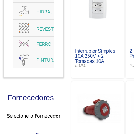
HIDRÁULICO
REVESTIMENTO
FERRO
Interruptor Simples
2 
10A 250V + 2
Pr
PINTURA
Tomadas 10A
ILUMI
P
Fornecedores