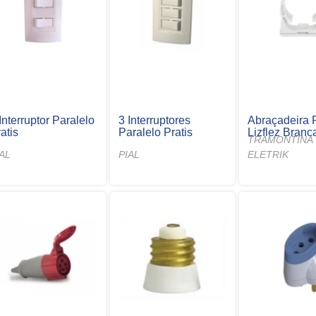
Interruptor Paralelo
3 Interruptores
Abraçadeira 
atis
Paralelo Pratis
Lizflez Branc
TRAMONTINA
IAL
PIAL
ELETRIK