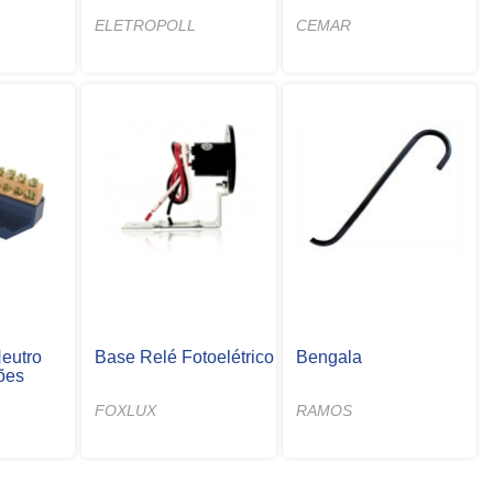
ELETROPOLL
CEMAR
eutro
Base Relé Fotoelétrico
Bengala
ões
FOXLUX
RAMOS