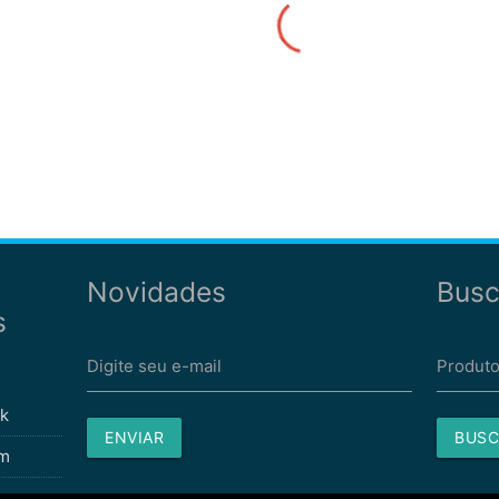
Novidades
Busc
s
Digite seu e-mail
Produto
k
ENVIAR
BUSC
am