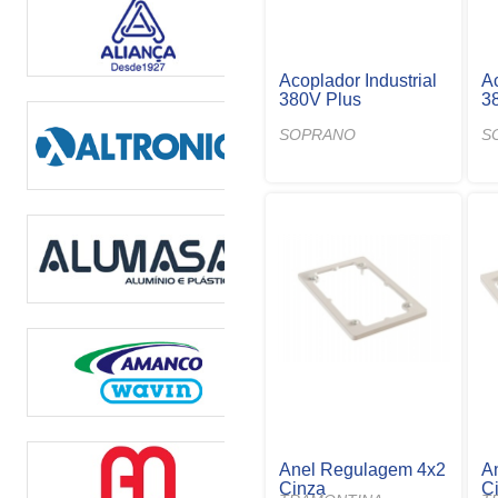
Acoplador Industrial
Ac
380V Plus
3
SOPRANO
S
Anel Regulagem 4x2
A
Cinza
C