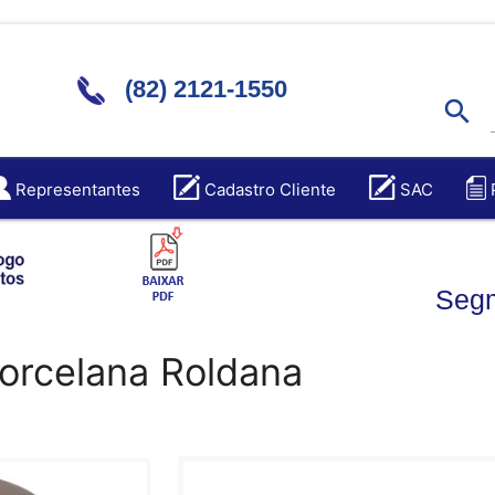
(82) 2121-1550
search
Representantes
Cadastro Cliente
SAC
Segm
Porcelana Roldana