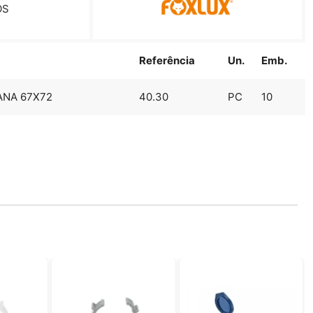
OS
Referência
Un.
Emb.
ANA 67X72
40.30
PC
10