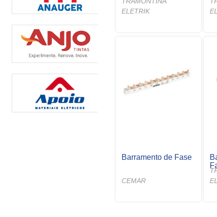
TRAMONTINA
T
ELETRIK
E
Barramento de Fase
B
F
T
CEMAR
E