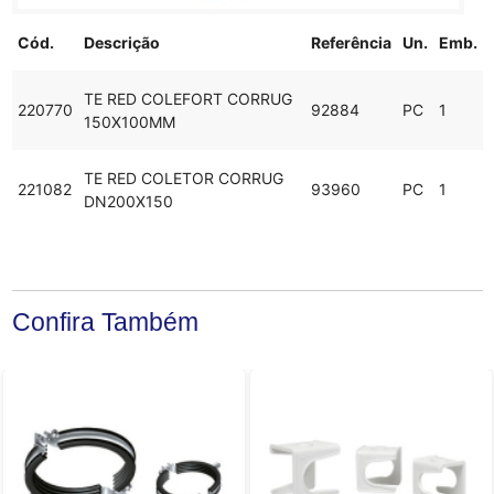
Cód.
Descrição
Referência
Un.
Emb.
TE RED COLEFORT CORRUG
220770
92884
PC
1
150X100MM
TE RED COLETOR CORRUG
221082
93960
PC
1
DN200X150
Confira Também