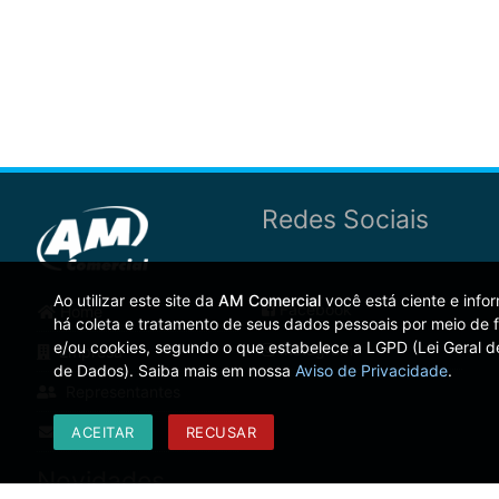
Redes Sociais
Ao utilizar este site da
AM Comercial
você está ciente e inf
Facebook
Home
há coleta e tratamento de seus dados pessoais por meio de f
e/ou cookies, segundo o que estabelece a LGPD (Lei Geral d
Instagram
Empresa
de Dados). Saiba mais em nossa
Aviso de Privacidade
.
Representantes
Contato
ACEITAR
RECUSAR
Novidades