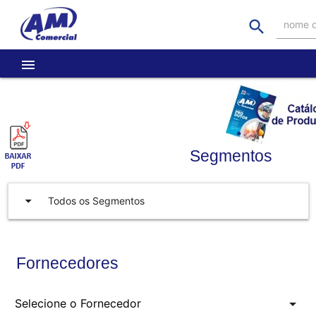
search
nome o
menu
Segmentos
arrow_drop_down
Todos os Segmentos
Fornecedores