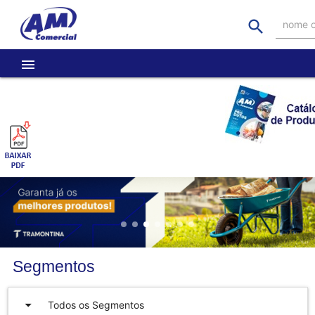
search
nome o
menu
Segmentos
arrow_drop_down
Todos os Segmentos