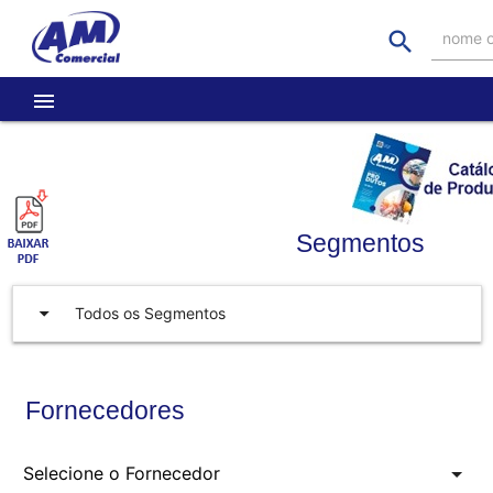
search
nome o
menu
Segmentos
arrow_drop_down
Todos os Segmentos
Fornecedores