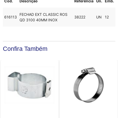
Cód.
Descrição
Referência
Un.
Emb.
FECHAD EXT CLASSIC ROS
616113
38222
UN
12
QD 3100 40MM INOX
Confira Também