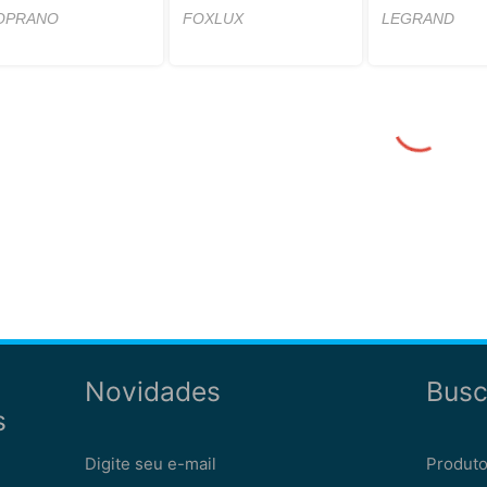
OPRANO
FOXLUX
LEGRAND
Novidades
Busc
s
Digite seu e-mail
Produto