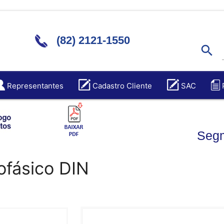
(82) 2121-1550
search
Representantes
Cadastro Cliente
SAC
Segm
ofásico DIN