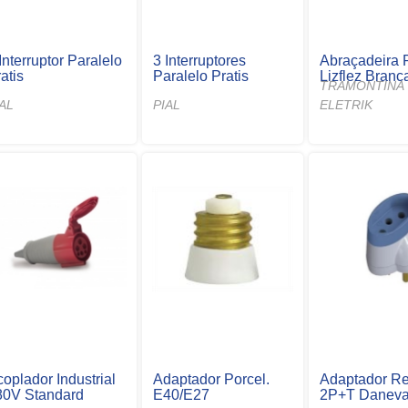
Interruptor Paralelo
3 Interruptores
Abraçadeira 
atis
Paralelo Pratis
Lizflez Branc
TRAMONTINA
IAL
PIAL
ELETRIK
oplador Industrial
Adaptador Porcel.
Adaptador R
80V Standard
E40/E27
2P+T Danev