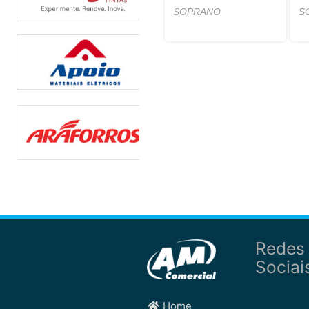
SOPRANO
S
Redes
Sociai
Home