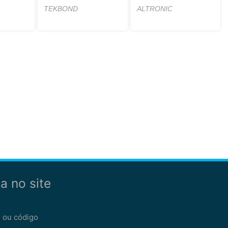
TEKBOND
ALTRONIC
a no site
 ou código