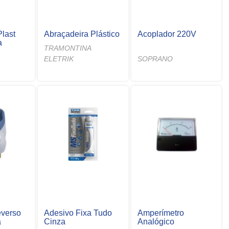
Plast
Abraçadeira Plástico
Acoplador 220V
a
TRAMONTINA
ELETRIK
SOPRANO
everso
Adesivo Fixa Tudo
Amperímetro
a
Cinza
Analógico