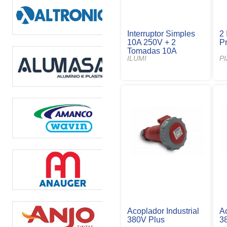
Interruptor Simples
2 
10A 250V + 2
Pr
Tomadas 10A
ILUMI
P
Acoplador Industrial
Ac
380V Plus
3