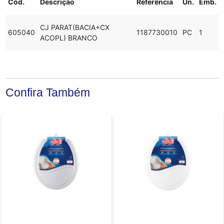
Cód.
Descrição
Referência
Un.
Emb.
CJ PARAT(BACIA+CX
605040
1187730010
PC
1
ACOPL) BRANCO
Confira Também