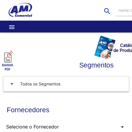
search
nome o
menu
Segmentos
arrow_drop_down
Todos os Segmentos
Fornecedores