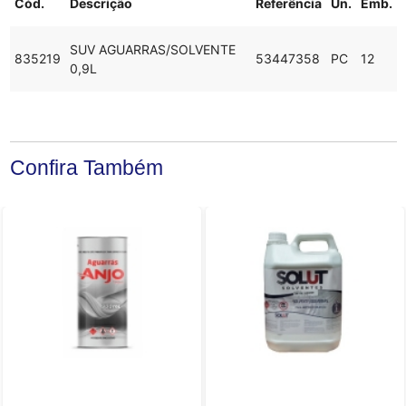
Cód.
Descrição
Referência
Un.
Emb.
SUV AGUARRAS/SOLVENTE
835219
53447358
PC
12
0,9L
Confira Também