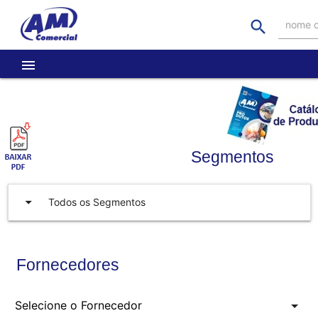
search
nome o
menu
Segmentos
arrow_drop_down
Todos os Segmentos
Fornecedores