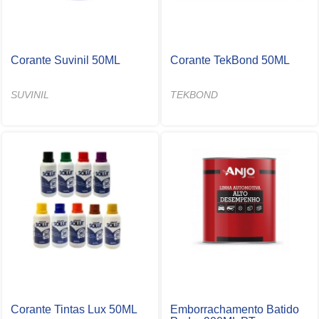
Corante Suvinil 50ML
Corante TekBond 50ML
SUVINIL
TEKBOND
Corante Tintas Lux 50ML
Emborrachamento Batido