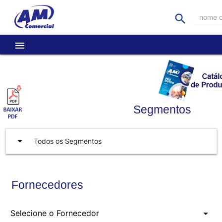
search
nome o
menu
Segmentos
arrow_drop_down
Todos os Segmentos
Fornecedores