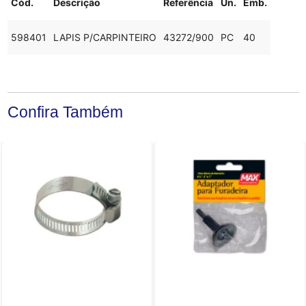
Cód.
Descrição
Referência
Un.
Emb.
598401
LAPIS P/CARPINTEIRO
43272/900
PC
40
Confira Também