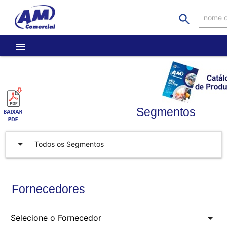
search
nome o
menu
Segmentos
arrow_drop_down
Todos os Segmentos
Fornecedores