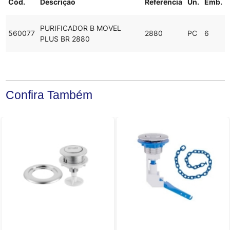
Cód.
Descrição
Referência
Un.
Emb.
PURIFICADOR B MOVEL
560077
2880
PC
6
PLUS BR 2880
Confira Também