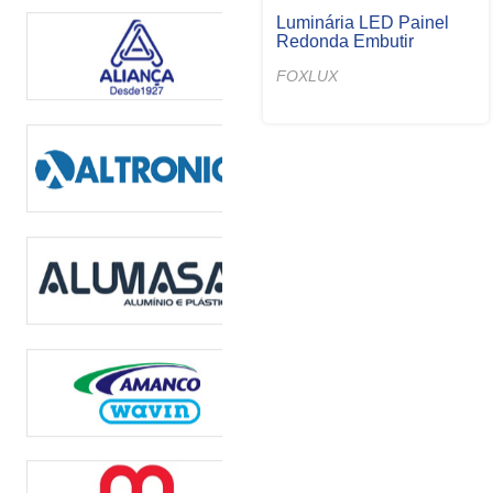
Fita de LED
Lâmpada LED Alta
Potência Luz Amarela
FOXLUX
FOXLUX