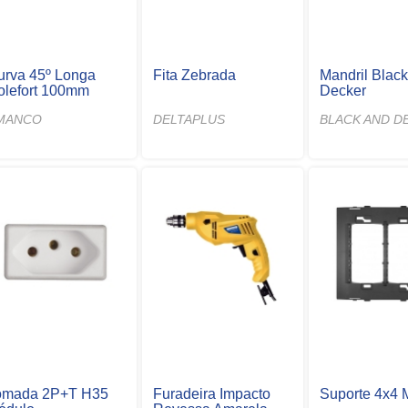
urva 45º Longa
Fita Zebrada
Mandril Blac
olefort 100mm
Decker
MANCO
DELTAPLUS
BLACK AND D
omada 2P+T H35
Furadeira Impacto
Suporte 4x4