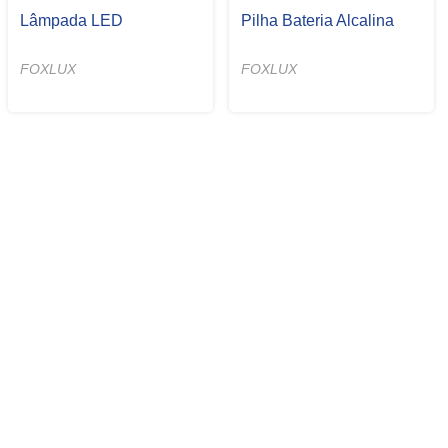
Luminária LED Painel
Luminária LED Painel
Redonda Embutir
Quadrada Sobrepor
FOXLUX
FOXLUX