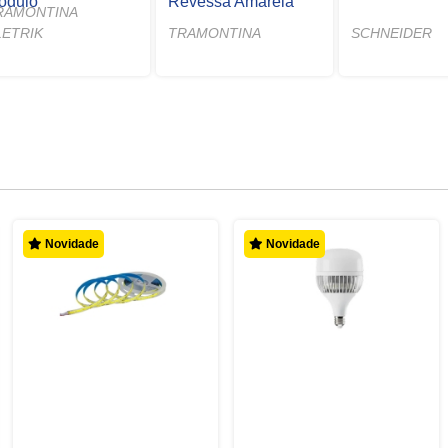
ódulo
Revessa Amarela
RAMONTINA
LETRIK
TRAMONTINA
SCHNEIDER
Novidade
Novidade