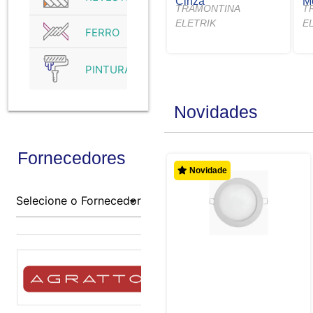
Cinza
M
TRAMONTINA
T
ELETRIK
E
FERRO
PINTURA
Novidades
Fornecedores
Novidade
Novidade