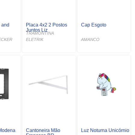
k and
Placa 4x2 2 Postos
Cap Esgoto
Juntos Liz
TRAMONTINA
ECKER
ELETRIK
AMANCO
 Modena
Cantoneira Mão
Luz Noturna Unicórnio