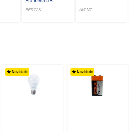
Francesa BR
FERTAK
AVANT
Novidade
Novidade