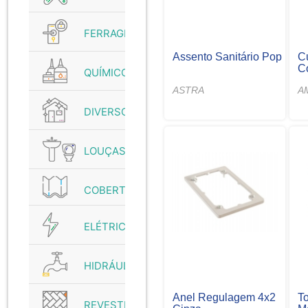
FERRAGENS
Assento Sanitário Pop
C
C
QUÍMICO
ASTRA
A
DIVERSOS
LOUÇAS
COBERTURAS
ELÉTRICO
HIDRÁULICO
Anel Regulagem 4x2
T
REVESTIMENTO