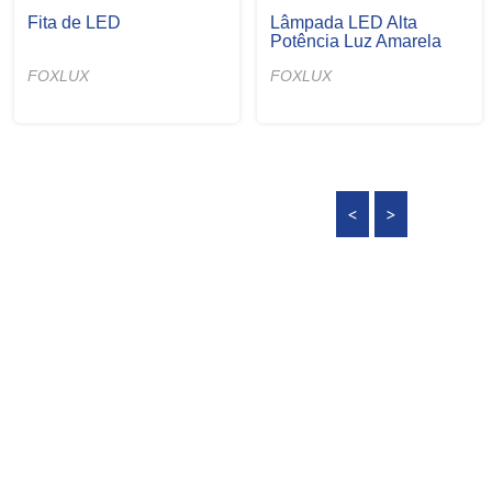
Lâmpada LED
Pilha Bateria Alcalina
FOXLUX
FOXLUX
<
>