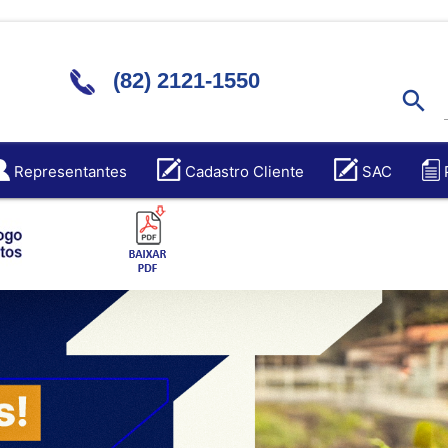
(82) 2121-1550
search
Representantes
Cadastro Cliente
SAC