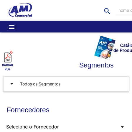
search
nome o
menu
Segmentos
arrow_drop_down
Todos os Segmentos
Fornecedores