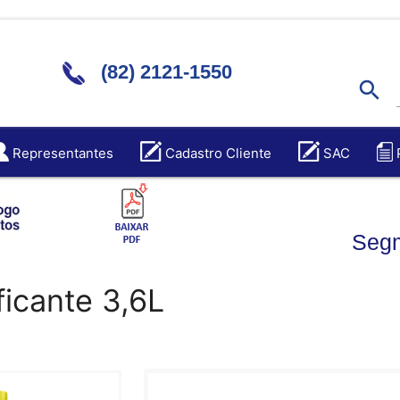
(82) 2121-1550
search
Representantes
Cadastro Cliente
SAC
Segm
ificante 3,6L