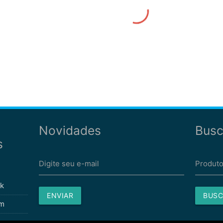
Novidades
Busc
s
Digite seu e-mail
Produto
k
ENVIAR
BUSC
am