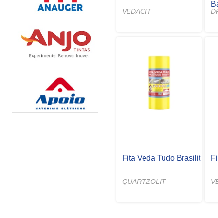
B
VEDACIT
D
Fita Veda Tudo Brasilit
F
QUARTZOLIT
V