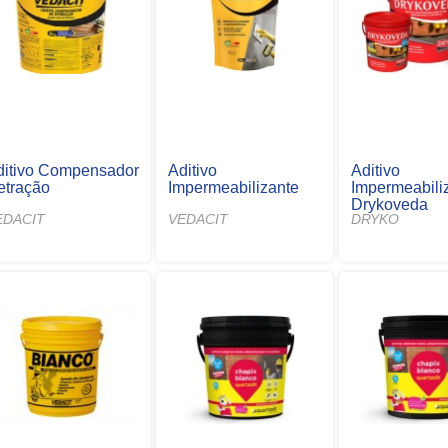
ditivo Compensador
Aditivo
Aditivo
etração
Impermeabilizante
Impermeabili
Drykoveda
EDACIT
VEDACIT
DRYKO