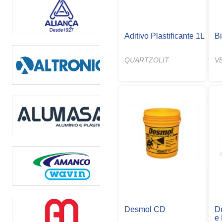
Aditivo Plastificante 1L
B
QUARTZOLIT
V
Desmol CD
D
e 