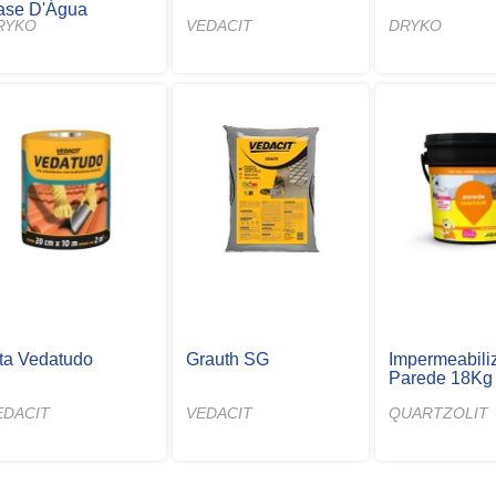
ase D'Água
RYKO
VEDACIT
DRYKO
ita Vedatudo
Grauth SG
Impermeabili
Parede 18Kg
EDACIT
VEDACIT
QUARTZOLIT