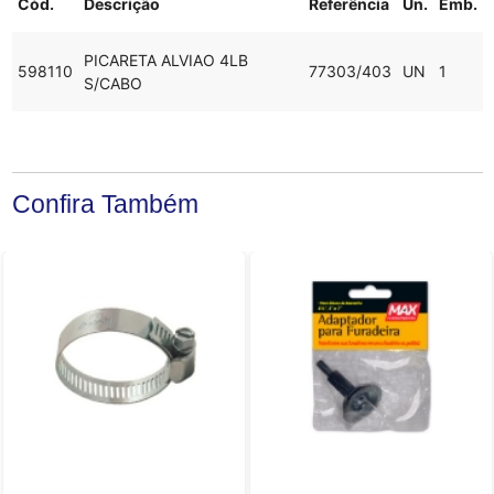
Cód.
Descrição
Referência
Un.
Emb.
PICARETA ALVIAO 4LB
598110
77303/403
UN
1
S/CABO
Confira Também