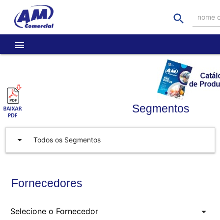
search
nome o
menu
Segmentos
arrow_drop_down
Todos os Segmentos
Fornecedores