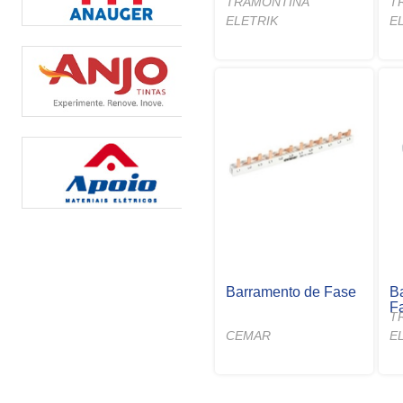
TRAMONTINA
T
ELETRIK
E
Barramento de Fase
B
F
T
CEMAR
E