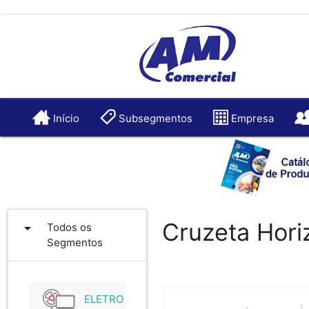
Início
Subsegmentos
Empresa
Cruzeta Hori
arrow_drop_down
Todos os
Segmentos
ELETRO