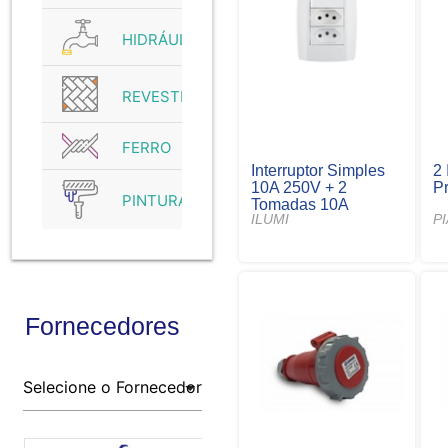
HIDRÁULICO
REVESTIMENTO
FERRO
Interruptor Simples
2 
10A 250V + 2
Pr
PINTURA
Tomadas 10A
ILUMI
P
Fornecedores