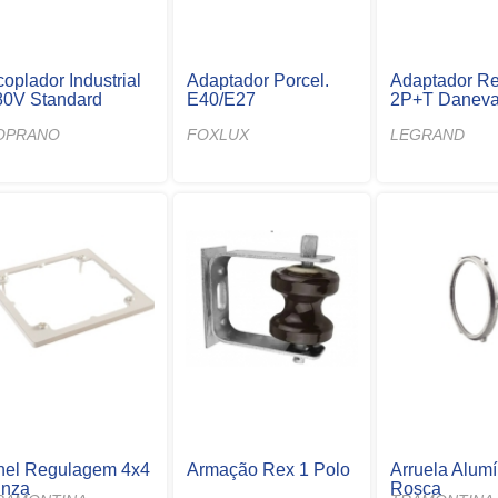
oplador Industrial
Adaptador Porcel.
Adaptador R
80V Standard
E40/E27
2P+T Danev
OPRANO
FOXLUX
LEGRAND
nel Regulagem 4x4
Armação Rex 1 Polo
Arruela Alumí
inza
Rosca