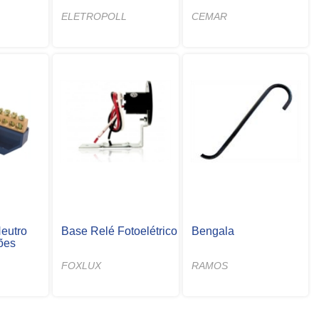
ELETROPOLL
CEMAR
eutro
Base Relé Fotoelétrico
Bengala
ões
FOXLUX
RAMOS