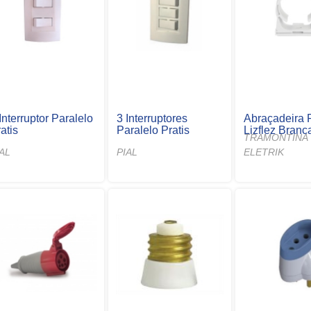
Interruptor Paralelo
3 Interruptores
Abraçadeira 
atis
Paralelo Pratis
Lizflez Branc
TRAMONTINA
IAL
PIAL
ELETRIK