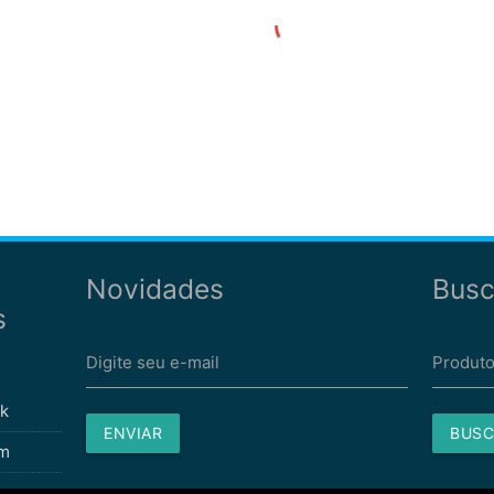
Novidades
Busc
s
Digite seu e-mail
Produto
k
ENVIAR
BUSC
am