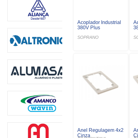
Acoplador Industrial
Ac
380V Plus
3
SOPRANO
S
Anel Regulagem 4x2
A
Cinza
C