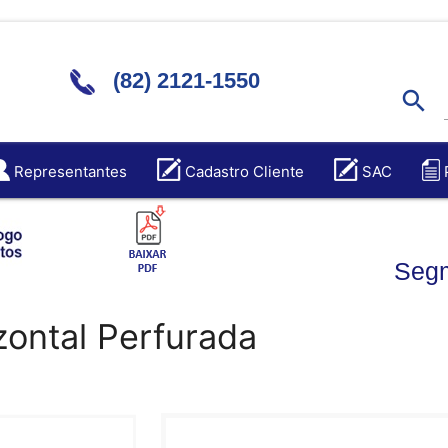
(82) 2121-1550
search
Representantes
Cadastro Cliente
SAC
Segm
zontal Perfurada