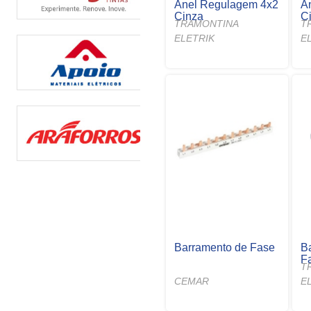
Anel Regulagem 4x2
A
Cinza
C
TRAMONTINA
T
ELETRIK
E
Barramento de Fase
B
F
T
CEMAR
E