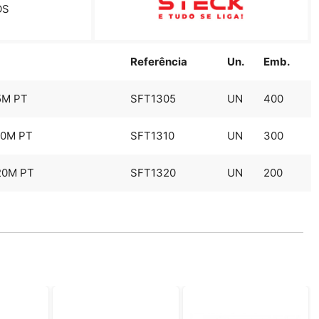
OS
Referência
Un.
Emb.
5M PT
SFT1305
UN
400
10M PT
SFT1310
UN
300
20M PT
SFT1320
UN
200