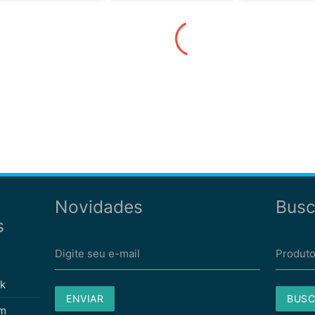
Novidades
Busc
s
Digite seu e-mail
Produto
k
ENVIAR
BUSC
am