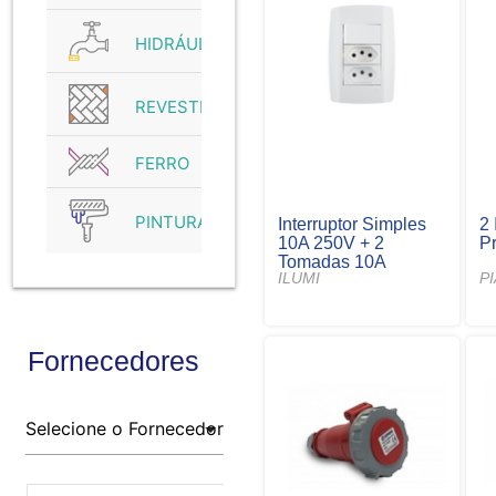
HIDRÁULICO
REVESTIMENTO
FERRO
PINTURA
Interruptor Simples
2 
10A 250V + 2
Pr
Tomadas 10A
ILUMI
P
Fornecedores