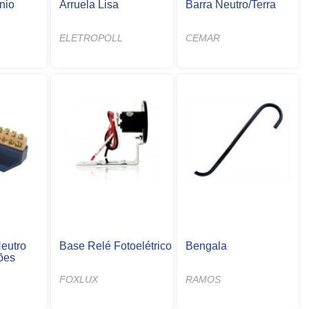
nio
Arruela Lisa
Barra Neutro/Terra
ELETROPOLL
CEMAR
eutro
Base Relé Fotoelétrico
Bengala
ões
FOXLUX
RAMOS