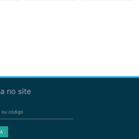
a no site
 ou código
A