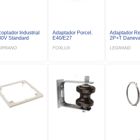
oplador Industrial
Adaptador Porcel.
Adaptador R
80V Standard
E40/E27
2P+T Danev
OPRANO
FOXLUX
LEGRAND