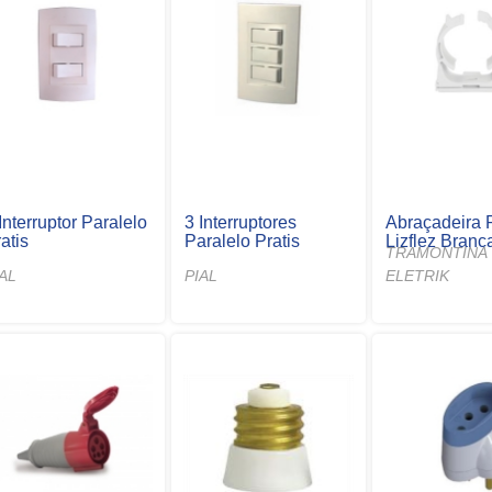
Interruptor Paralelo
3 Interruptores
Abraçadeira 
atis
Paralelo Pratis
Lizflez Branc
TRAMONTINA
IAL
PIAL
ELETRIK