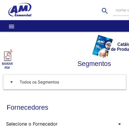
search
nome o
menu
Segmentos
arrow_drop_down
Todos os Segmentos
Fornecedores