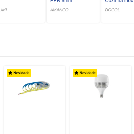
PPR 8mm
Cozinha Inox
LUMI
AMANCO
DOCOL
Novidade
Novidade