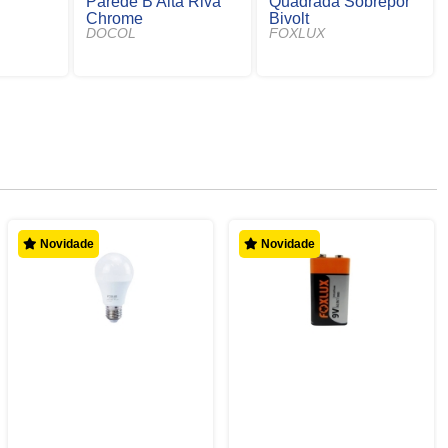
Parede B Alta Riva
Quadrada Sobrepor
Chrome
Bivolt
DOCOL
FOXLUX
Novidade
Novidade