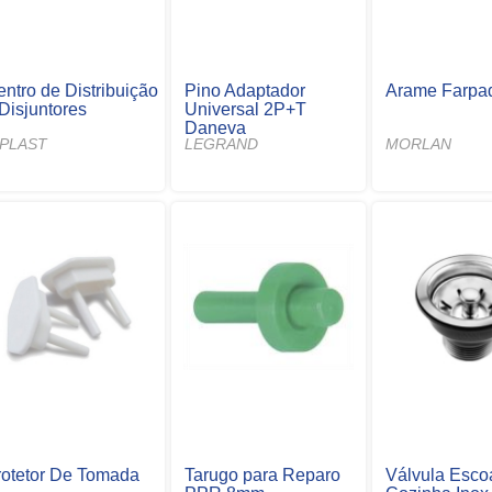
ntro de Distribuição
Pino Adaptador
Arame Farpa
Disjuntores
Universal 2P+T
Daneva
NPLAST
LEGRAND
MORLAN
rotetor De Tomada
Tarugo para Reparo
Válvula Esco