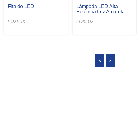
Lâmpada LED
Pilha Bateria Alcalina
FOXLUX
FOXLUX
<
>