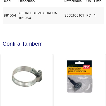
Cód.
Descrição
Referência
Un.
Emb.
ALICATE BOMBA DAGUA
881054
3662100101
PC
1
10" 954
Confira Também