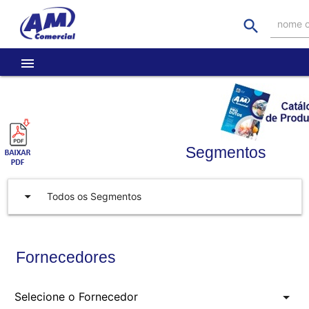
search
nome o
menu
Segmentos
arrow_drop_down
Todos os Segmentos
Fornecedores