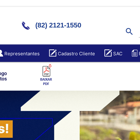
(82) 2121-1550
search
Representantes
Cadastro Cliente
SAC