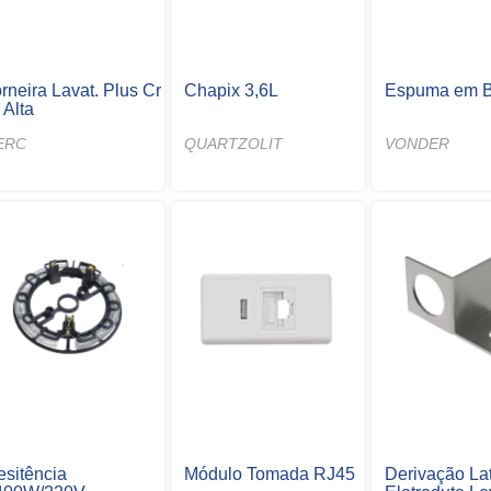
rneira Lavat. Plus Cr
Chapix 3,6L
Espuma em B
 Alta
ERC
QUARTZOLIT
VONDER
esitência
Módulo Tomada RJ45
Derivação La