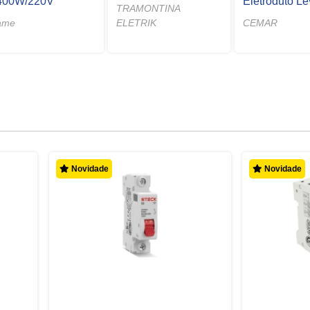
400W/220V
Eletroduto L
TRAMONTINA
ame
ELETRIK
CEMAR
Novidade
Novidade