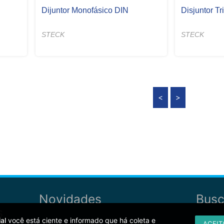
Dijuntor Monofásico DIN
Disjuntor T
STECK
STECK
<
>
Novidades
Busc
s
al
você está ciente e informado que há coleta e
ACEIT