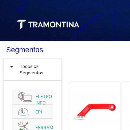
Segmentos
arrow_drop_down
Todos os
Segmentos
ELETRO
INFO
EPI
FERRAMENTAS