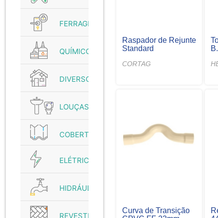
FERRAGENS
Raspador de Rejunte
To
Standard
B.
QUÍMICO
CORTAG
H
DIVERSOS
LOUÇAS
COBERTURAS
ELÉTRICO
HIDRÁULICO
Curva de Transição
R
REVESTIMENTO