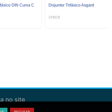
rifásico DIN Curva C
Disjuntor Trifásico Asgard
STECK
a no site
AR
RECUSAR