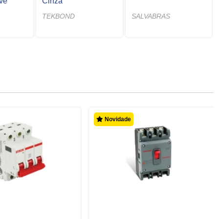
eve
Cinza
TEKBOND
SALVABRAS
Novidade