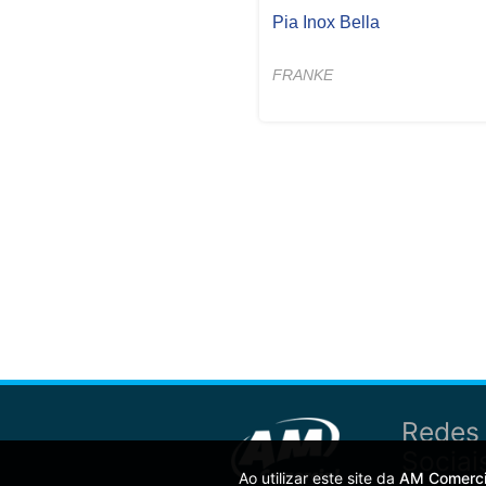
ada Norte Leve
Pia Inox Bella
MONTINA
FRANKE
Redes
Sociai
Ao utilizar este site da
AM Comerci